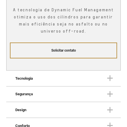
A tecnologia de Dynamic Fuel Management
otimiza o uso dos cilindros para garantir
mais eficiência seja no asfalto ou no
universo off-road.
Solicitar contato
Tecnologia
Segurança
TECNOLOGIA
Uma fortaleza conectada à vida
Design
real
SEGURANÇA
Proteção em todas as direções
Conforto