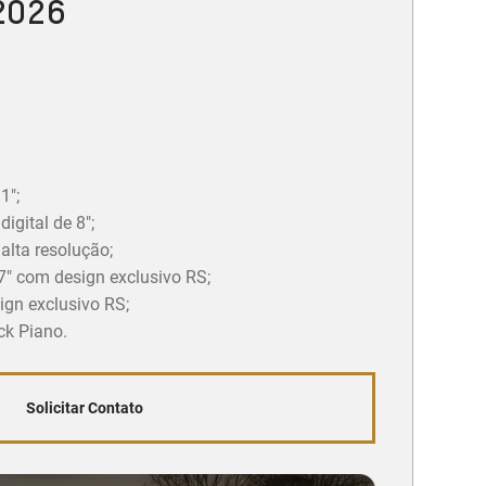
 2026
1";
igital de 8";
 alta resolução;
7" com design exclusivo RS;
gn exclusivo RS;
ck Piano.
Solicitar Contato