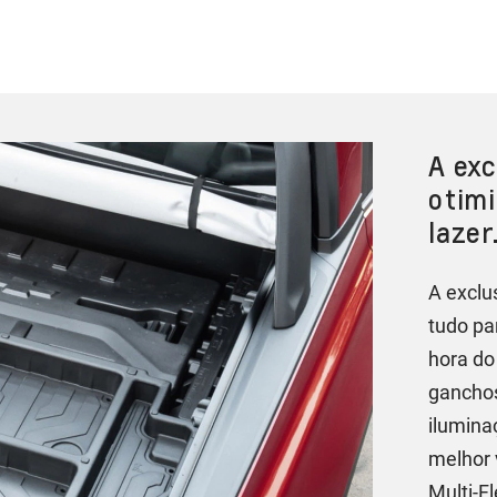
A exc
otimi
lazer
A exclu
tudo pa
hora do
ganchos
ilumina
melhor 
Multi-F