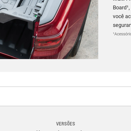
Board¹,
você ac
segura
¹Acessóri
VERSÕES