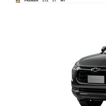
RS
PREMIER
LTZ
LT
MT