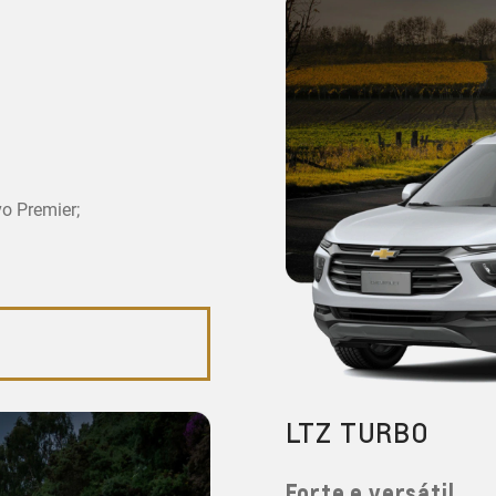
vo Premier;
LTZ TURBO
Forte e versátil